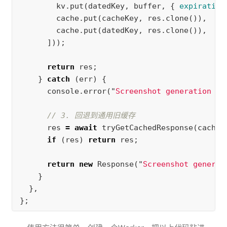
kv
.
put
(
datedKey
,
buffer
,
{
expiration
cache
.
put
(
cacheKey
,
res
.
clone
()),
cache
.
put
(
datedKey
,
res
.
clone
()),
]));
return
res
;
}
catch
(
err
)
{
console
.
error
(
"
Screenshot generation fa
// 3. 回退到通用旧缓存
res
=
await
tryGetCachedResponse
(
cacheK
if
(
res
)
return
res
;
return
new
Response
(
"
Screenshot generat
}
},
};