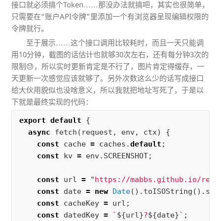
接口就必须搞个Token……那没办法就搞吧，其实也很简单，
只需要在“账户API令牌”里添加一个有浏览器呈现编辑权限的
令牌就行。
至于展示……这个接口调用比较耗时，而且一天只能调
用10分钟，截图的话估计也就够30次左右，还有每分钟3次的
限制😓，所以实时更新肯定是不行了，图片肯定得缓存，一
天更新一次感觉应该就够了。另外次数这么少的话写成接口
给大伙用貌似也没啥意义，所以我就把地址写死了，于是以
下就是最终实现的代码：
export
default
{
async
fetch
(
request
,
env
,
ctx
)
{
const
cache
=
caches
.
default
;
const
kv
=
env
.
SCREENSHOT
;
const
url
=
"
https://mabbs.github.io/resp
const
date
=
new
Date
().
toISOString
().
spl
const
cacheKey
=
url
;
const
datedKey
=
`
${
url
}
?
${
date
}
`
;