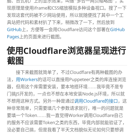
脑、台式机）上的显示效果，叫做“多合一网页缩略图”，实
现原理是使用iframe和CSS缩放模拟多种设备视口。搜了一下
发现这套代码被不少网站使用，所以就随便找了其中一个工
具站把代码和素材扒了下来，稍微改了一下，然后放到
GitHub
上，方便等一会用Cloudflare访问这个部署在
GitHub
Pages
上的页面来进行截图。
使用Cloudflare浏览器呈现进行
截图
接下来截图就简单了，不过Cloudflare有两种截图的办
法，
用Workers
的话可以直接用Puppeteer之类的库连接浏览
器，但用这个库需要安装，要本地搭环境……我毕竟不是专
门搞JS开发的，一点也不想在本地安装Node.js环境，所以就
不想用这种方式。另外一种是通过
调用Cloudflare的接口
，这
种非常简单，只需要填几个参数请求就行，唯一的问题就是
要填一个Token……我一直觉得Worker调用Cloudflare自己
的服务不应该需要Token之类的东西，毕竟内部就能验证了，
没必要自己搞，但是我看了半天文档貌似无论如何只要想调