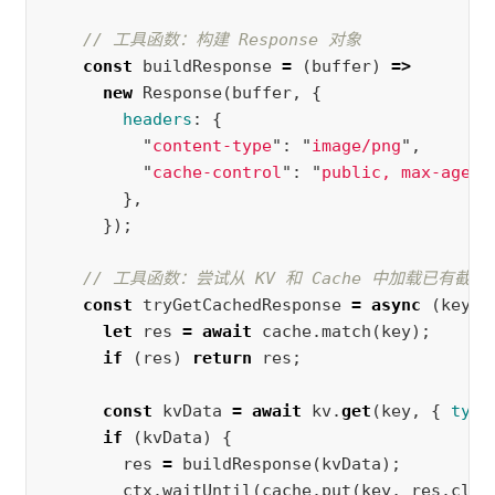
// 工具函数：构建 Response 对象
const
buildResponse
=
(
buffer
)
=>
new
Response
(
buffer
,
{
headers
:
{
"
content-type
"
:
"
image/png
"
,
"
cache-control
"
:
"
public, max-age=8
},
});
// 工具函数：尝试从 KV 和 Cache 中加载已有截图
const
tryGetCachedResponse
=
async
(
key
)
let
res
=
await
cache
.
match
(
key
);
if
(
res
)
return
res
;
const
kvData
=
await
kv
.
get
(
key
,
{
type
if
(
kvData
)
{
res
=
buildResponse
(
kvData
);
ctx
.
waitUntil
(
cache
.
put
(
key
,
res
.
clon